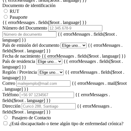
{{ errorMessages . fields[$root . language] }}
Documento de identificación
RUT
Pasaporte
{{ errorMessages . fields[$root . language] }}
Número del Documento
{{ errorMessages . fields[$root .
language] }}
País de emisión del documento
{{ errorMessages .
fields[$root . language] }}
Fecha de nacimiento
{{ errorMessages . fields[$root . language] }}
País de residencia
{{ errorMessages . fields[$root .
language] }}
Región / Provincia
{{ errorMessages . fields[$root .
language] }}
Correo
{{ errorMessages . mail[$root
. language] }}
Teléfono
{{ errorMessages .
fields[$root . language] }}
Dirección
{{ errorMessages .
fields[$root . language] }}
Pasajero de Contacto
¿Está discapacitado o tiene algún tipo de enfermedad crónica?