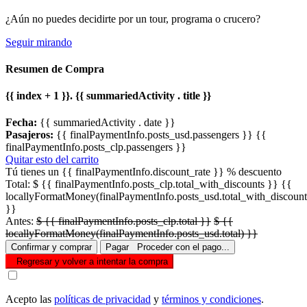
¿Aún no puedes decidirte por un tour, programa o crucero?
Seguir mirando
Resumen de Compra
{{ index + 1 }}. {{ summariedActivity . title }}
Fecha:
{{ summariedActivity . date }}
Pasajeros:
{{ finalPaymentInfo.posts_usd.passengers }}
{{
finalPaymentInfo.posts_clp.passengers }}
Quitar esto del carrito
Tú tienes un {{ finalPaymentInfo.discount_rate }} % descuento
Total:
$ {{ finalPaymentInfo.posts_clp.total_with_discounts }}
{{
locallyFormatMoney(finalPaymentInfo.posts_usd.total_with_discount
}}
Antes:
$ {{ finalPaymentInfo.posts_clp.total }}
$ {{
locallyFormatMoney(finalPaymentInfo.posts_usd.total) }}
Confirmar y comprar
Pagar
Proceder con el pago...
Regresar y volver a intentar la compra
Acepto las
políticas de privacidad
y
términos y condiciones
.