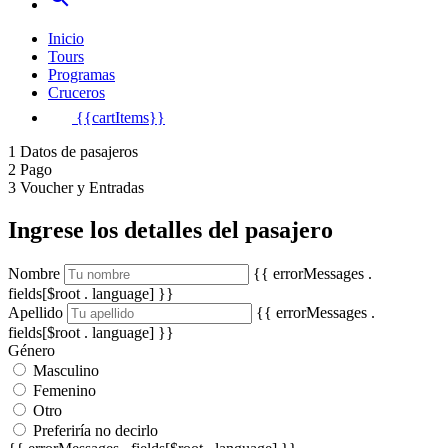
Inicio
Tours
Programas
Cruceros
{{cartItems}}
1
Datos de pasajeros
2
Pago
3
Voucher y Entradas
Ingrese los detalles del pasajero
Nombre
{{ errorMessages .
fields[$root . language] }}
Apellido
{{ errorMessages .
fields[$root . language] }}
Género
Masculino
Femenino
Otro
Preferiría no decirlo