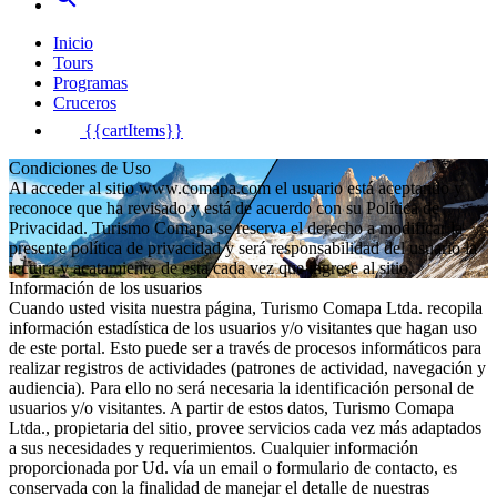
Inicio
Tours
Programas
Cruceros
{{cartItems}}
Condiciones de Uso
Al acceder al sitio www.comapa.com el usuario está aceptando y
reconoce que ha revisado y está de acuerdo con su Política de
Privacidad. Turismo Comapa se reserva el derecho a modificar la
presente política de privacidad y será responsabilidad del usuario la
lectura y acatamiento de esta cada vez que ingrese al sitio.
Información de los usuarios
Cuando usted visita nuestra página, Turismo Comapa Ltda. recopila
información estadística de los usuarios y/o visitantes que hagan uso
de este portal. Esto puede ser a través de procesos informáticos para
realizar registros de actividades (patrones de actividad, navegación y
audiencia). Para ello no será necesaria la identificación personal de
usuarios y/o visitantes. A partir de estos datos, Turismo Comapa
Ltda., propietaria del sitio, provee servicios cada vez más adaptados
a sus necesidades y requerimientos. Cualquier información
proporcionada por Ud. vía un email o formulario de contacto, es
conservada con la finalidad de manejar el detalle de nuestras